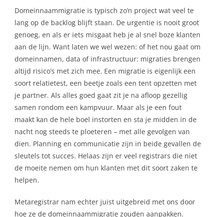
Domeinnaammigratie is typisch zo’n project wat veel te
lang op de backlog blijft staan. De urgentie is nooit groot
genoeg, en als er iets misgaat heb je al snel boze klanten
aan de lijn. Want laten we wel wezen: of het nou gaat om
domeinnamen, data of infrastructuur: migraties brengen
altijd risico’s met zich mee. Een migratie is eigenlijk een
soort relatietest, een beetje zoals een tent opzetten met
je partner. Als alles goed gaat zit je na afloop gezellig
samen rondom een kampvuur. Maar als je een fout
maakt kan de hele boel instorten en sta je midden in de
nacht nog steeds te ploeteren – met alle gevolgen van
dien. Planning en communicatie zijn in beide gevallen de
sleutels tot succes. Helaas zijn er veel registrars die niet
de moeite nemen om hun klanten met dit soort zaken te
helpen.
Metaregistrar nam echter juist uitgebreid met ons door
hoe ze de domeinnaammigratie zouden aanpakken.