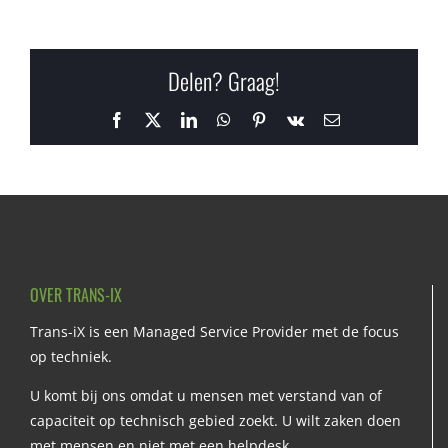
Delen? Graag!
Facebook
X
LinkedIn
WhatsApp
Pinterest
Vk
E-
mail
OVER TRANS-IX
Trans-iX is een Managed Service Provider met de focus
op techniek.
U komt bij ons omdat u mensen met verstand van of
capaciteit op technisch gebied zoekt. U wilt zaken doen
met mensen en niet met een helpdesk.