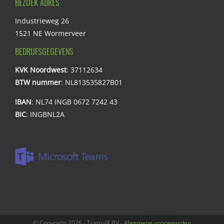
BEZOEK ADRES
Industrieweg 26
1521 NE Wormerveer
BEDRIJFSGEGEVENS
KVK Noordwest
: 37112634
BTW nummer
: NL813535827B01
IBAN
: NL74 INGB 0672 7242 43
BIC
: INGBNL2A
© Copyright
2026 - Trans-IX BV -
Algemene voorwaarden