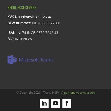
BEDRIJFSGEGEVENS
KVK Noordwest
: 37112634
BTW nummer
: NL813535827B01
IBAN
: NL74 INGB 0672 7242 43
BIC
: INGBNL2A
© Copyright
2026 - Trans-IX BV -
Algemene voorwaarden
LinkedIn
YouTube
Facebook